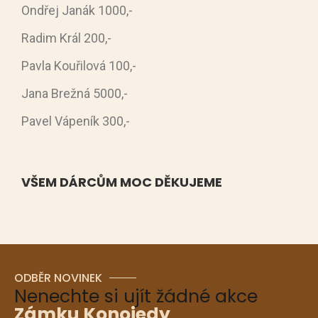
Ondřej Janák 1000,-
Radim Král 200,-
Pavla Kouřilová 100,-
Jana Brežná 5000,-
Pavel Vápeník 300,-
VŠEM DÁRCŮM MOC DĚKUJEME
ODBĚR NOVINEK
Nenechte si ujít žádné akce
Zámku Konojedy