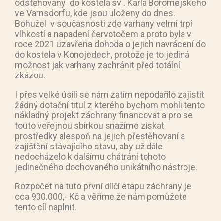
odstěhovány do kostela sv . Karla Boromějského
ve Varnsdorfu, kde jsou uloženy do dnes.
Bohužel v současnosti zde varhany velmi trpí
vlhkostí a napadení červotočem a proto byla v
roce 2021 uzavřena dohoda o jejich navrácení do
do kostela v Konojedech, protože je to jediná
možnost jak varhany zachránit před totální
zkázou.
I přes velké úsilí se nám zatím nepodařilo zajistit
žádný dotační titul z kterého bychom mohli tento
nákladný projekt záchrany financovat a pro se
touto veřejnou sbírkou snažíme získat
prostředky alespoň na jejich přestěhovaní a
zajištění stávajícího stavu, aby už dále
nedocházelo k dalšímu chátrání tohoto
jedinečného dochovaného unikátního nástroje.
Rozpočet na tuto první dílčí etapu záchrany je
cca 900.000,- Kč a věříme že nám pomůžete
tento cíl naplnit.