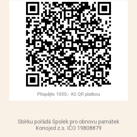
Přispějte 1000,- Kč QR platbou
Sbírku pořádá Spolek pro obnovu památek
Konojed z.s. IČO 19808879