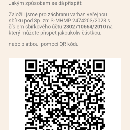
Jakým způsobem se dá přispět:
Založili jsme pro záchranu varhan veřejnou
sbírku pod Sp. zn: S-MHMP 2474203/2023 s
číslem sbírkového účtu
2302710664/2010
na
který můžete přispět jakoukoliv částkou.
nebo platbou pomocí QR kódu